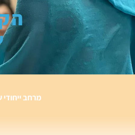
הקב
ש
מרחב ייחודי ש