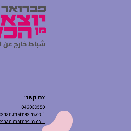
צרו קשר:
046060550
shan.matnasim.co.il
tshan.matnasim.co.il